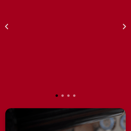
El servicio al cliente es excelente.
Compré la licuadora hace un par
de años, y he realizado
reparaciones con ellos. Siempre