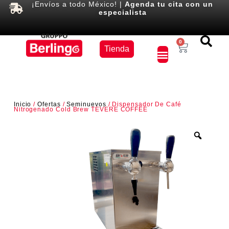
¡Envíos a todo México! |
Agenda tu cita con un
especialista
Equipos
0
Tienda
×
Inicio
/
Ofertas
/
Seminuevos
/ Dispensador De Café
Nitrogenado Cold Brew TEVERE COFFEE