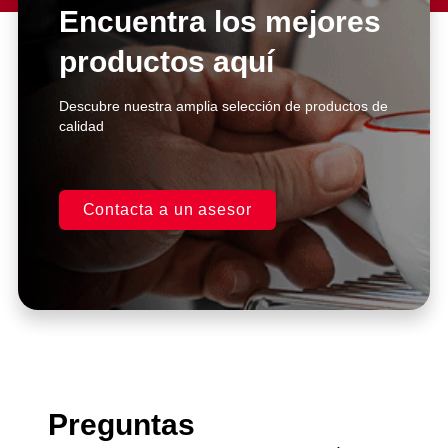
Encuentra los mejores
me atienden de manera inmediata
y super personalizada.
productos aquí
Excelentes asesores.
Descubre nuestra amplia selección de productos de
Casa Kooch
calidad
DLH
Contacta a un asesor
Preguntas