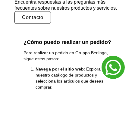
Encuentra respuestas a las preguntas más
frecuentes sobre nuestros productos y servicios.
Contacto
¿Cómo puedo realizar un pedido?
Para realizar un pedido en Gruppo
Berlingo
,
sigue estos pasos:
Navega por el sitio web
: Explora
nuestro catálogo de productos y
selecciona los artículos que deseas
comprar.
Añade al carrito
: Una vez que hayas
encontrado lo que buscas, añádelo a tu
carrito de compras.
Revisa tu pedido
: Dirígete a tu carrito
para revisar los productos
seleccionados y asegurarte de que
todo esté correcto.