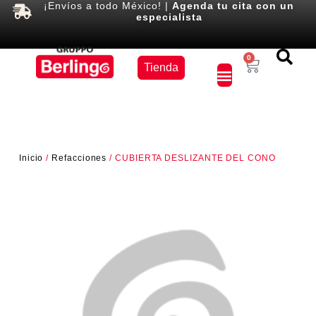
¡Envíos a todo México! |
Agenda tu cita con un
especialista
Equipos
0
Tienda
×
Inicio
/
Refacciones
/ CUBIERTA DESLIZANTE DEL CONO