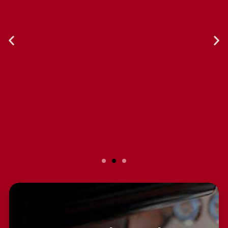
Slide 2 Heading
Lorem ipsum dolor sit amet
consectetur adipiscing elit dolor