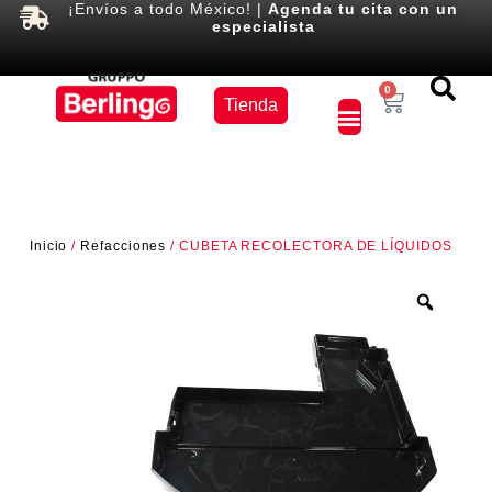
¡Envíos a todo México! |
Agenda tu cita con un
especialista
Equipos
0
Tienda
×
Inicio
/
Refacciones
/ CUBETA RECOLECTORA DE LÍQUIDOS