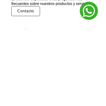
frecuentes sobre nuestros productos y servicios.
Contacto
¿Cómo puedo realizar un pedido?
Puedes realizar un pedido en nuestra tienda
en línea seleccionando los productos que
deseas y siguiendo los pasos de pago.
También puedes comunicarte con nuestro
equipo de ventas para realizar un pedido por
teléfono o correo electrónico.
¿Cuál es el tiempo de entrega?
El tiempo de entrega varía según la ubicación
y el tipo de producto. Por lo general, nuestros
productos se entregan en un plazo de 3 a 5
días hábiles. Para obtener información más