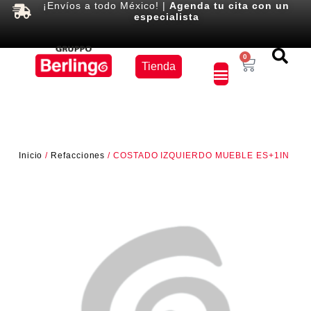
¡Envíos a todo México! |
Agenda tu cita con un
especialista
Equipos
0
Tienda
×
Inicio
/
Refacciones
/ COSTADO IZQUIERDO MUEBLE ES+1IN