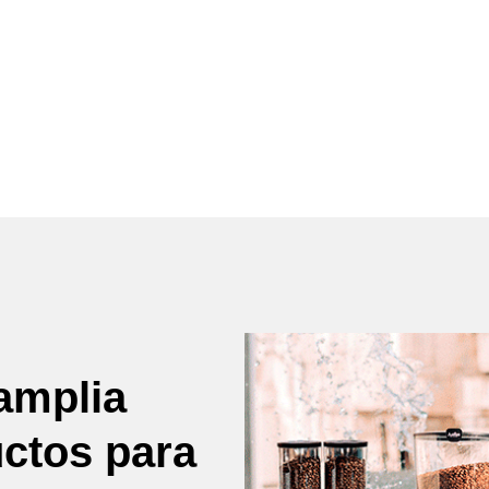
amplia
uctos para