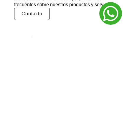
frecuentes sobre nuestros productos y servicios.
Contacto
¿Cómo puedo realizar un pedido?
Puedes realizar un pedido en nuestra tienda
en línea seleccionando los productos que
deseas y siguiendo los pasos de pago.
También puedes comunicarte con nuestro
equipo de ventas para realizar un pedido por
teléfono o correo electrónico.
¿Cuál es el tiempo de entrega?
El tiempo de entrega varía según la ubicación
y el tipo de producto. Por lo general, nuestros
productos se entregan en un plazo de 3 a 5
días hábiles. Para obtener información más