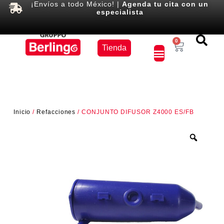
¡Envíos a todo México! |
Agenda tu cita con un
especialista
Equipos
0
Tienda
×
Inicio
/
Refacciones
/ CONJUNTO DIFUSOR Z4000 ES/FB