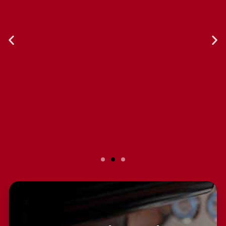
Slide 2 Heading
Lorem ipsum dolor sit amet
consectetur adipiscing elit dolor