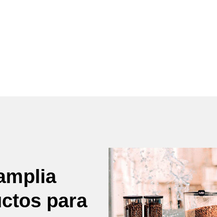
amplia
uctos para