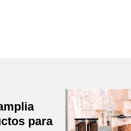
amplia
uctos para