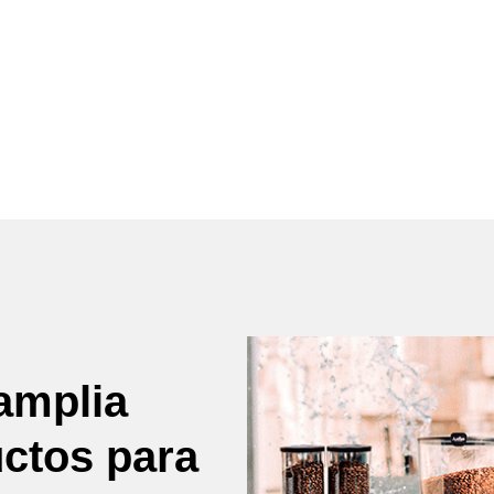
amplia
uctos para