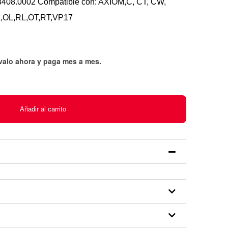
3408.0002 Compatible con: AXIOM,C, CT, CW,
OL,RL,OT,RT,VP17
évalo ahora y paga mes a mes
.
Añadir al carrito