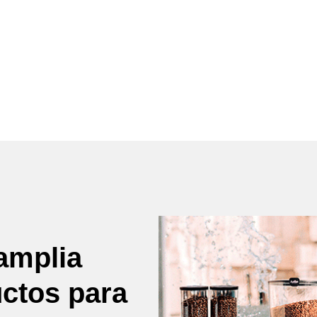
amplia
uctos para