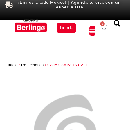
¡Envíos a todo México! |
Agenda tu cita con un
especialista
Equipos
0
Tienda
×
Inicio
/
Refacciones
/ CAJA CAMPANA CAFÉ