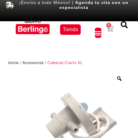
¡Envíos a todo México! |
Agenda tu cita con un
especialista
Equipos
0
Tienda
×
Inicio
/
Accesorios
/ Cabezal Claris XL