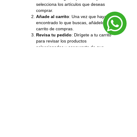
selecciona los artículos que deseas
comprar.
Añade al carrito
: Una vez que hayas
encontrado lo que buscas, añádelo a tu
carrito de compras.
Revisa tu pedido
: Dirígete a tu carrito
para revisar los productos
seleccionados y asegurarte de que
todo esté correcto.
Procede al pago
: Sigue las
instrucciones para completar el
proceso de pago, proporcionando la
información requerida.
Confirmación de pedido
: Una vez
que el pago haya sido procesado,
recibirás una confirmación de tu pedido
por correo electrónico.
¿Cuál es el tiempo de entrega?