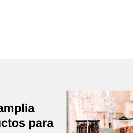
amplia
uctos para