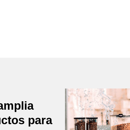
amplia
uctos para