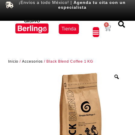
¡Envíos a todo México! |
Agenda tu cita con un
especialista
Equipos
0
Tienda
×
Inicio
/
Accesorios
/ Black Blend Coffee 1 KG