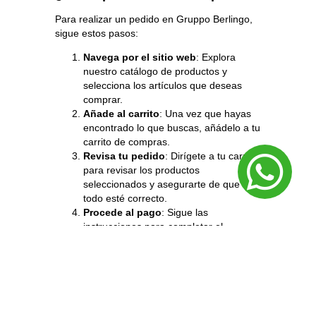
Para realizar un pedido en Gruppo
Berlingo
,
sigue estos pasos:
Navega por el sitio web
: Explora
nuestro catálogo de productos y
selecciona los artículos que deseas
comprar.
Añade al carrito
: Una vez que hayas
encontrado lo que buscas, añádelo a tu
carrito de compras.
Revisa tu pedido
: Dirígete a tu carrito
para revisar los productos
seleccionados y asegurarte de que
todo esté correcto.
Procede al pago
: Sigue las
instrucciones para completar el
proceso de pago, proporcionando la
información requerida.
Confirmación de pedido
: Una vez
que el pago haya sido procesado,
recibirás una confirmación de tu pedido
por correo electrónico.