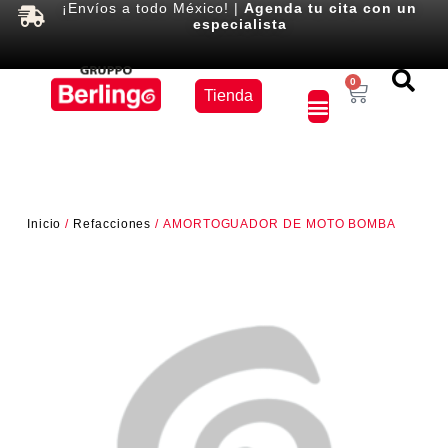
¡Envíos a todo México! |
Agenda tu cita con un
especialista
Equipos
0
Tienda
×
Inicio
/
Refacciones
/ AMORTOGUADOR DE MOTO BOMBA