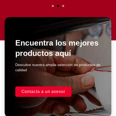
Slide 2 Heading
Lorem ipsum dolor sit amet
consectetur adipiscing elit dolor
Encuentra los mejores
productos aquí
Click Here
Descubre nuestra amplia selección de productos de
calidad
Contacta a un asesor