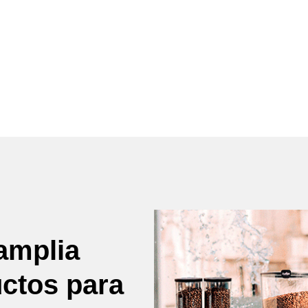
amplia
uctos para