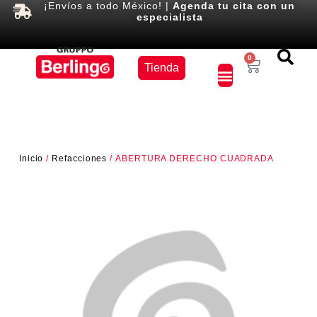
¡Envíos a todo México! |
Agenda tu cita con un
especialista
Equipos
0
Tienda
×
Inicio
/
Refacciones
/ ABERTURA DERECHO CUADRADA