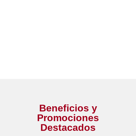
especializado
Libérate de preocupaciones,
garantizamos un rendimiento óptimo y
seguro para sus productos.
SOLICITA ASESORÍA >
Beneficios y
Promociones
Destacados