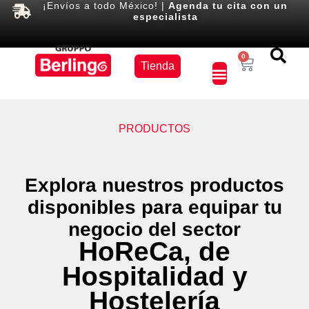
¡Envíos a todo México! |
Agenda tu cita con un
especialista
Equipos
0
Tienda
×
PRODUCTOS
Explora nuestros productos
disponibles para equipar tu
negocio del sector
HoReCa, de
Hospitalidad y
Hostelería