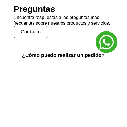
Preguntas
Encuentra respuestas a las preguntas más
frecuentes sobre nuestros productos y servicios.
Contacto
¿Cómo puedo realizar un pedido?
Puedes realizar un pedido en nuestra tienda
en línea seleccionando los productos que
deseas y siguiendo los pasos de pago.
También puedes comunicarte con nuestro
equipo de ventas para realizar un pedido por
teléfono o correo electrónico.
¿Cuál es el tiempo de entrega?
El tiempo de entrega varía según la ubicación