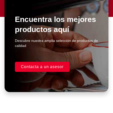
Lorem ipsum dolor sit amet
consectetur adipiscing elit dolor
Encuentra los mejores
productos aquí
Click Here
Descubre nuestra amplia selección de productos de
calidad
Contacta a un asesor