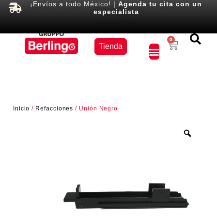
¡Envíos a todo México! |
Agenda tu cita con un
especialista
Equipos
0
Tienda
×
Inicio
/
Refacciones
/ Unión Negro