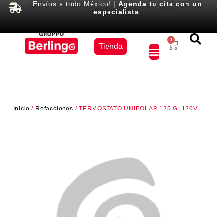
¡Envíos a todo México! |
Agenda tu cita con un
especialista
Equipos
0
Tienda
×
Inicio
/
Refacciones
/ TERMOSTATO UNIPOLAR 125 G. 120V