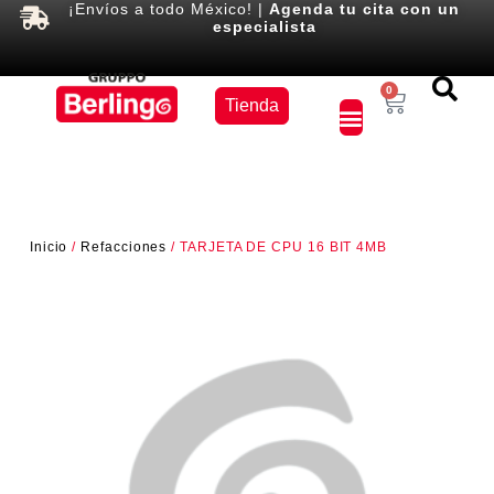
¡Envíos a todo México! |
Agenda tu cita con un
especialista
Equipos
0
Tienda
×
Inicio
/
Refacciones
/ TARJETA DE CPU 16 BIT 4MB