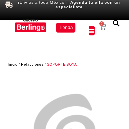
¡Envíos a todo México! |
Agenda tu cita con un
especialista
Equipos
0
Tienda
×
Inicio
/
Refacciones
/ SOPORTE BOYA