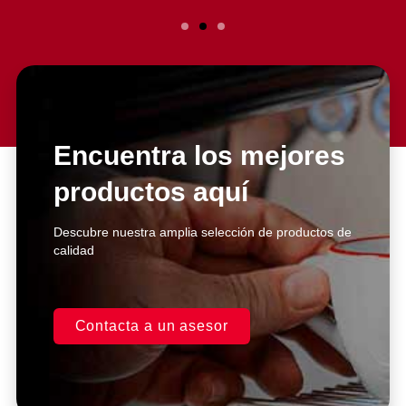
Slide 2 Heading
Lorem ipsum dolor sit amet
consectetur adipiscing elit dolor
Encuentra los mejores
productos aquí
Click Here
Descubre nuestra amplia selección de productos de
calidad
Contacta a un asesor