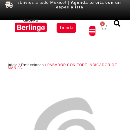
¡Envíos a todo México! |
Agenda tu cita con un
especialista
Equipos
0
Tienda
×
Inicio
/
Refacciones
/ PASADOR CON TOPE INDICADOR DE
MANIJA