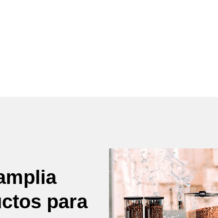
amplia
uctos para