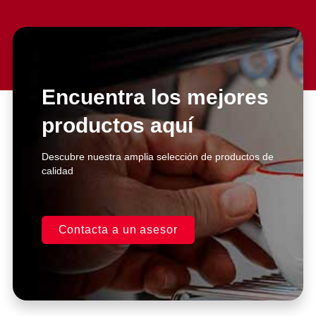
Slide 2 Heading
Lorem ipsum dolor sit amet
consectetur adipiscing elit dolor
Encuentra los mejores
productos aquí
Click Here
Descubre nuestra amplia selección de productos de
calidad
Contacta a un asesor