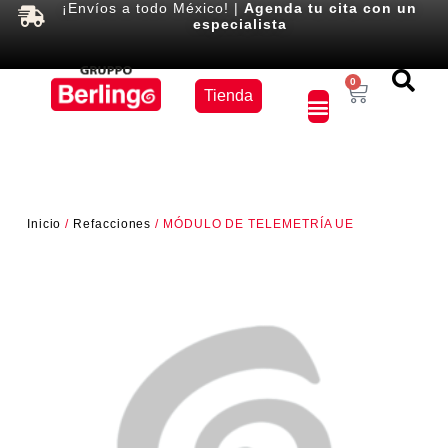
¡Envíos a todo México! |
Agenda tu cita con un
especialista
Equipos
0
Tienda
×
Inicio
/
Refacciones
/ MÓDULO DE TELEMETRÍA UE