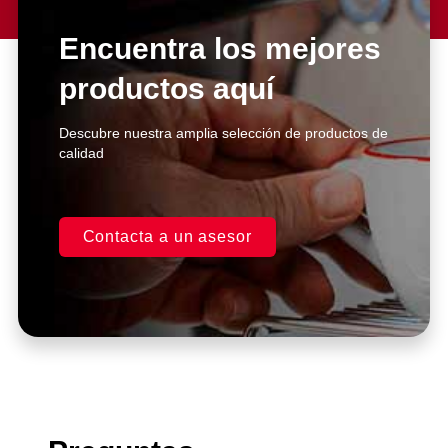
Lorem ipsum dolor sit amet
consectetur adipiscing elit dolor
Encuentra los mejores
productos aquí
Click Here
Descubre nuestra amplia selección de productos de
calidad
Contacta a un asesor