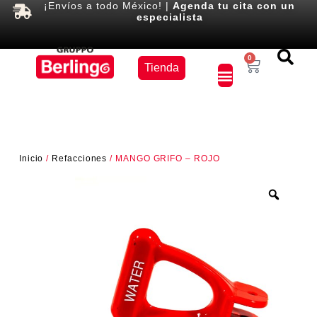
¡Envíos a todo México! |
Agenda tu cita con un
especialista
Equipos
0
Tienda
×
Inicio
/
Refacciones
/ MANGO GRIFO – ROJO