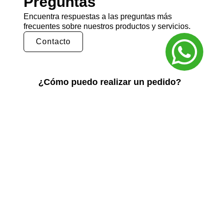
Preguntas
Encuentra respuestas a las preguntas más
frecuentes sobre nuestros productos y servicios.
Contacto
¿Cómo puedo realizar un pedido?
Puedes realizar un pedido en nuestra tienda
en línea seleccionando los productos que
deseas y siguiendo los pasos de pago.
También puedes comunicarte con nuestro
equipo de ventas para realizar un pedido por
teléfono o correo electrónico.
¿Cuál es el tiempo de entrega?
El tiempo de entrega varía según la ubicación
y el tipo de producto. Por lo general, nuestros