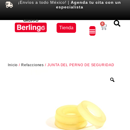
¡Envíos a todo México! |
Agenda tu cita con un
especialista
Equipos
0
Tienda
×
Inicio
/
Refacciones
/ JUNTA DEL PERNO DE SEGURIDAD