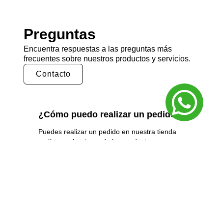
Preguntas
Encuentra respuestas a las preguntas más
frecuentes sobre nuestros productos y servicios.
Contacto
¿Cómo puedo realizar un pedido?
Puedes realizar un pedido en nuestra tienda
en línea seleccionando los productos que
deseas y siguiendo los pasos de pago.
También puedes comunicarte con nuestro
equipo de ventas para realizar un pedido por
teléfono o correo electrónico.
¿Cuál es el tiempo de entrega?