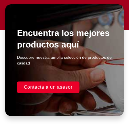
Slide 2 Heading
Lorem ipsum dolor sit amet
consectetur adipiscing elit dolor
Encuentra los mejores
productos aquí
Click Here
Descubre nuestra amplia selección de productos de
calidad
Contacta a un asesor