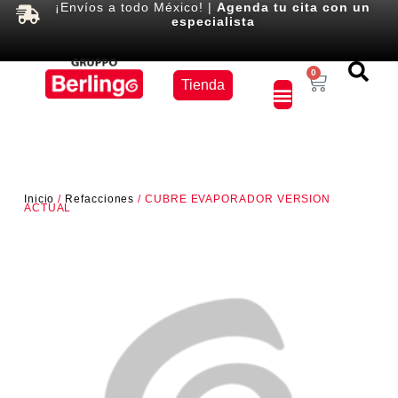
¡Envíos a todo México! |
Agenda tu cita con un
especialista
Equipos
0
Tienda
×
Inicio
/
Refacciones
/ CUBRE EVAPORADOR VERSION
ACTUAL