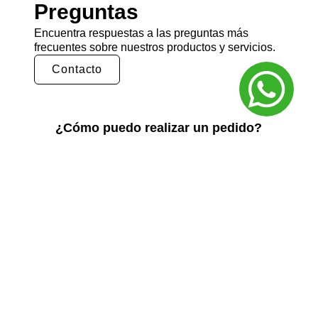
Preguntas
Encuentra respuestas a las preguntas más
frecuentes sobre nuestros productos y servicios.
Contacto
¿Cómo puedo realizar un pedido?
Puedes realizar un pedido en nuestra tienda
en línea seleccionando los productos que
deseas y siguiendo los pasos de pago.
También puedes comunicarte con nuestro
equipo de ventas para realizar un pedido por
teléfono o correo electrónico.
¿Cuál es el tiempo de entrega?
El tiempo de entrega varía según la ubicación