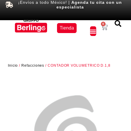
¡Envíos a todo México! |
Agenda tu cita con un
especialista
Equipos
0
Tienda
×
Inicio
/
Refacciones
/ CONTADOR VOLUMETRICO D.1,8