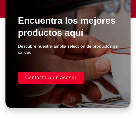
Lorem ipsum dolor sit amet
consectetur adipiscing elit dolor
Encuentra los mejores
productos aquí
Click Here
Descubre nuestra amplia selección de productos de
calidad
Contacta a un asesor