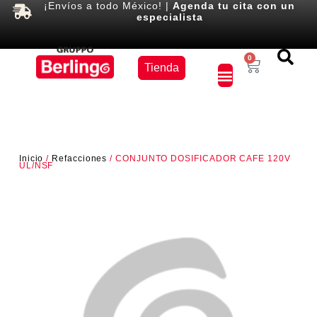
¡Envíos a todo México! |
Agenda tu cita con un
especialista
Equipos
0
Tienda
×
Inicio
/
Refacciones
/ CONJUNTO DOSIFICADOR CAFE 120V
UL/NSF