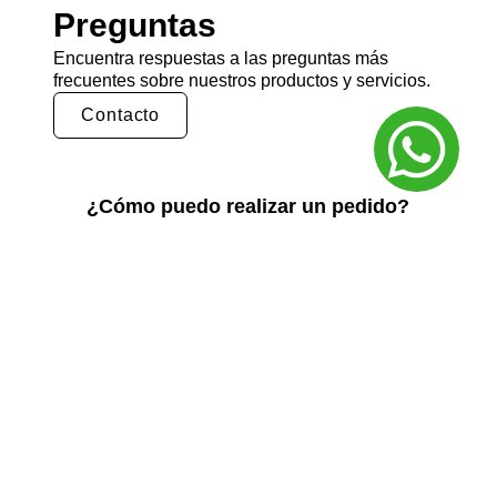
Preguntas
Encuentra respuestas a las preguntas más
frecuentes sobre nuestros productos y servicios.
Contacto
¿Cómo puedo realizar un pedido?
Puedes realizar un pedido en nuestra tienda
en línea seleccionando los productos que
deseas y siguiendo los pasos de pago.
También puedes comunicarte con nuestro
equipo de ventas para realizar un pedido por
teléfono o correo electrónico.
¿Cuál es el tiempo de entrega?
El tiempo de entrega varía según la ubicación