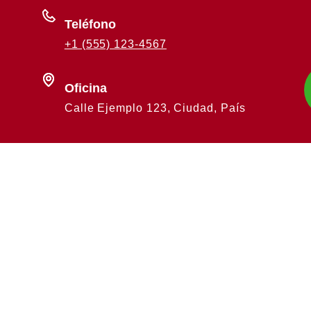
Teléfono
+1 (555) 123-4567
Oficina
Calle Ejemplo 123, Ciudad, País
Únete a nuestro boletín para mantenerte al día
de las novedades y lanzamientos.