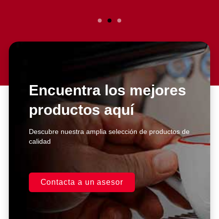
Slide 2 Heading
Lorem ipsum dolor sit amet
consectetur adipiscing elit dolor
Encuentra los mejores
productos aquí
Click Here
Descubre nuestra amplia selección de productos de
calidad
Contacta a un asesor