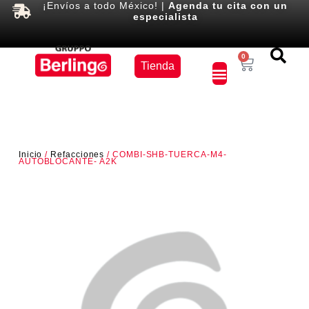
¡Envíos a todo México! |
Agenda tu cita con un
especialista
Equipos
0
Tienda
×
Inicio
/
Refacciones
/ COMBI-SHB-TUERCA-M4-
AUTOBLOCANTE- A2K