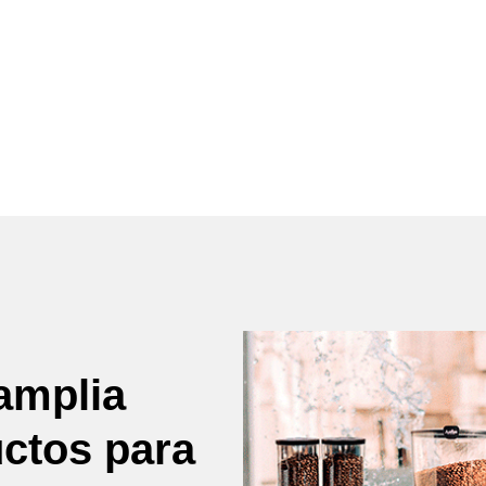
amplia
uctos para