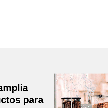
amplia
uctos para